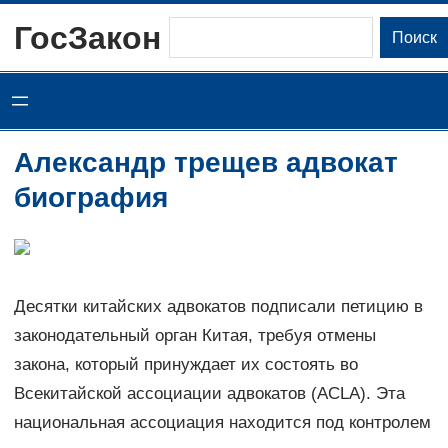
Перейти
ГосЗакон
Поиск
Поиск
к
содержимому
Александр трещев адвокат
биография
Десятки китайских адвокатов подписали петицию в
законодательный орган Китая, требуя отмены
закона, который принуждает их состоять во
Всекитайской ассоциации адвокатов (ACLA). Эта
национальная ассоциация находится под контролем