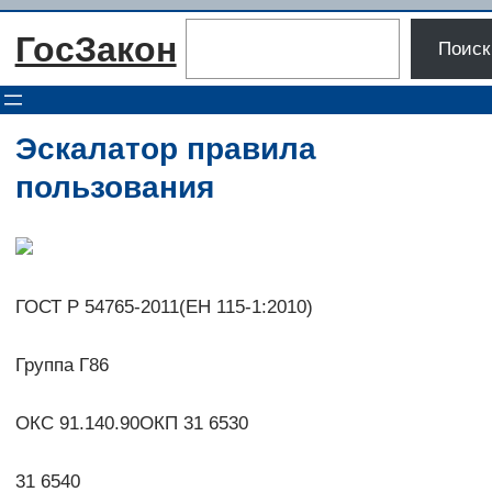
Перейти
Поиск
ГосЗакон
к
Поиск
содержимому
Эскалатор правила
пользования
ГОСТ Р 54765-2011(EH 115-1:2010)
Группа Г86
ОКС 91.140.90ОКП 31 6530
31 6540