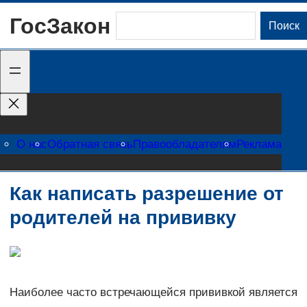
Перейти
ГосЗакон
Поиск
Поиск
к
содержимому
О нас
Обратная связь
Правообладателям
Реклама
Как написать разрешение от
родителей на прививку
Наиболее часто встречающейся прививкой является