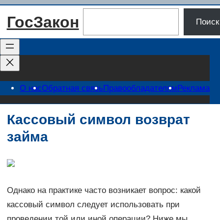
Перейти
Поиск
ГосЗакон
к
Поиск
содержимому
О нас
Обратная связь
Правообладателям
Реклама
Кассовый символ возврат
займа
Однако на практике часто возникает вопрос: какой
кассовый символ следует использовать при
проведении той или иной операции? Ниже мы