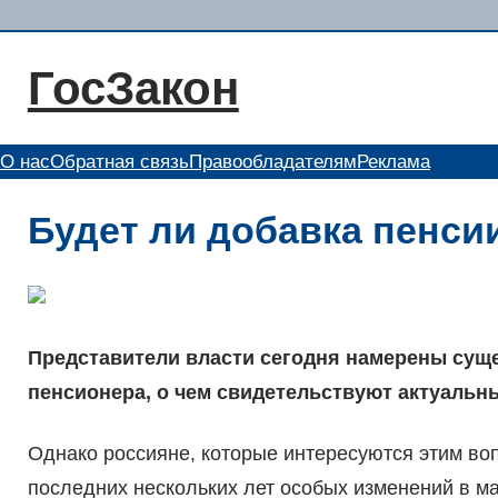
Перейти
к
ГосЗакон
содержимому
О нас
Обратная связь
Правообладателям
Реклама
Будет ли добавка пенсии
Представители власти сегодня намерены сущ
пенсионера, о чем свидетельствуют актуальн
Однако россияне, которые интересуются этим воп
последних нескольких лет особых изменений в м