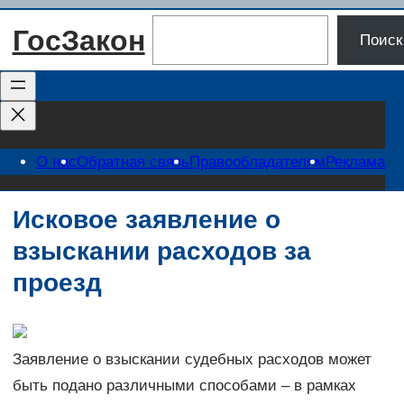
Перейти
Поиск
ГосЗакон
к
Поиск
содержимому
О нас
Обратная связь
Правообладателям
Реклама
Исковое заявление о
взыскании расходов за
проезд
Заявление о взыскании судебных расходов может
быть подано различными способами – в рамках