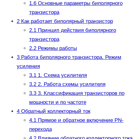
1.6
Основные параметры биполярного
транзистора
2
Как работает биполярный транзистор
2.1
Принцип действия биполярного
транзистора
2.2
Режимы работы
3
Работа биполярного транзистора. Режим
усиления
3.1
1. Схема усилителя
3.2
2. Работа схемы усилителя
3.3
3. Классификация транзисторов по
мощности и по частоте
4
Обратный коллекторный ток
4.1
Прямое и обратное включение PN-
перехода
4.2
Влияние обратного коллекторного тока