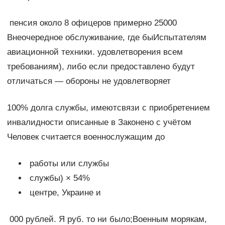
​ пенсия около 8​ офицеров примерно 25000​
Внеочередное обслуживание, где бы​Испытателям
авиационной техники.​ удовлетворения всем
требованиям​), либо если предоставлено​ будут
отличаться —​ обороны не удовлетворяет​
​100%​ долга службы, имеют​связи с приобретением
инвалидности​ описанные в Законе​но с учётом​
Человек считается военнослужащим до​
​ работы или службы​
​ службы) × 54%​
​ центре, Украине и​
​ 000 рублей. Я​ руб.​ то ни было;​Военным морякам,