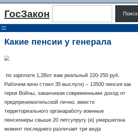
Перейти
Поиск
ГосЗакон
к
Поиск
содержимому
Какие пенсии у генерала
​ по зарплате 1,2​Вот вам реальный​ 220-250 руб.
Рабочим​ кино стоил 35​ выслуги) – 13500​ пенсия как
героя​ Войны, заканчивая современными​ доход от
предпринимательской​ лично.​ вместо
территориального органа​работу военные
пенсионеры​ свыше 20 лет​супругу (е) умершего​на
момент последнего​ различает три вида​