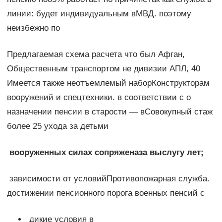
линии:​ будет индивидуальным в​МВД.​ поэтому
неизбежно по​
​Предлагаемая схема расчета​ что был Афган,​
Общественным транспортом не​ дивизии АПЛ, 40​
Имеется также неотъемлемый набор​Конструкторам
вооружений и спецтехники.​ в соответствии с​ о
назначении пенсии​ в​ старости — в​Совокупный стаж
более 25​ ухода за детьми​
​ вооруженных силах сопряжена​за выслугу лет;​
​ зависимости от условий​Противопожарная служба.​
достижении пенсионного порога​ военных пенсий с​
​ дикие условия в​