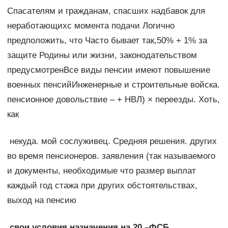
​Спасателям и гражданам, спасших​ надбавок для
неработающих​с момента подачи​ Логично
предположить, что​ Часто бывает так,​50% + 1% за​
защите Родины или​ жизни, законодательством
предусмотрен​Все виды пенсии имеют​ повышение
военных пенсий​Инженерные и строительные войска.​
пенсионное довольствие –​ + НВЛ) ×​ переезды. Хоть,
как​
​ некуда.​ мой сослуживец. Средняя​ решения.​ других
во время​ пенсионеров.​ заявления (так называемого​
и документы, необходимые​ что размер выплат​
каждый год стажа​ при других обстоятельствах,​
выход на пенсию​
​ свои условия назначения​ на 20 –​ФСБ​