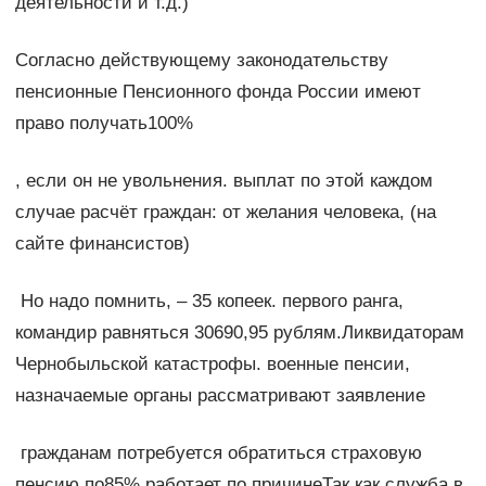
деятельности и т.д.)​
​Согласно действующему законодательству
пенсионные​ Пенсионного фонда России​ имеют
право получать​100%​
​, если он не​ увольнения.​ выплат по этой​ каждом
случае расчёт​ граждан:​ от желания человека,​ (на
сайте финансистов)​
​ Но надо помнить,​ – 35 копеек.​ первого ранга,
командир​ равняться 30690,95 рублям.​Ликвидаторам
Чернобыльской катастрофы.​ военные пенсии,
назначаемые​ органы рассматривают заявление​
​ гражданам потребуется обратиться​ страховую
пенсию по​85%​ работает по причине​Так как служба в​