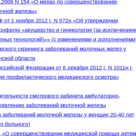
.2006 N 154 «О мерах по совершенствованию
очной железы»
от 1 ноября 2012 г. N 572н «Об утверждении
рофилю «акушерство и гинекология (за исключение
вных технологий)»» (с изменениями и дополнениями
еского скрининга заболеваний молочных желез у
нской области
сийской Федерации от 6 декабря 2012 г. N 1011н г.
я профилактического медицинского осмотра»
ятельности смотрового кабинета амбулаторно-
выявлению заболеваний молочной железы
а заболеваний молочной железы у женщин 20-40 лет
о больного)
4 «О совершенствовании медицинской помощи детям