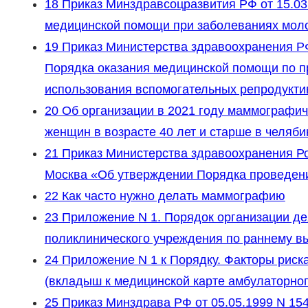
18
Приказ Минздравсоцразвития РФ от 15.03
медицинской помощи при заболеваниях мол
19
Приказ Министерства здравоохранения РФ 
Порядка оказания медицинской помощи по п
использования вспомогательных репродукти
20
Об организации в 2021 году маммографич
женщин в возрасте 40 лет и старше в челяби
21
Приказ Министерства здравоохранения Рос
Москва «Об утверждении Порядка проведени
22
Как часто нужно делать маммографию
23
Приложение N 1. Порядок организации де
поликлинического учреждения по раннему 
24
Приложение N 1 к Порядку. Факторы риск
(вкладыш к медицинской карте амбулаторног
25
Приказ Минздрава РФ от 05.05.1999 N 15