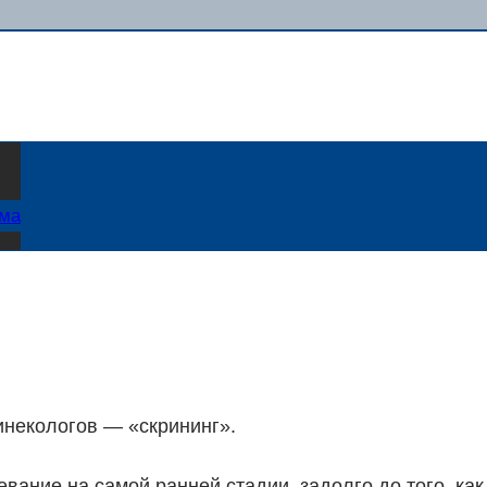
ама
инекологов — «скрининг».
вание на самой ранней стадии, задолго до того, как