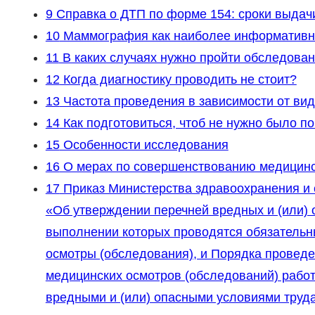
9
Справка о ДТП по форме 154: сроки выдачи
10
Маммография как наиболее информативны
11
В каких случаях нужно пройти обследова
12
Когда диагностику проводить не стоит?
13
Частота проведения в зависимости от ви
14
Как подготовиться, чтоб не нужно было п
15
Особенности исследования
16
О мерах по совершенствованию медицинс
17
Приказ Министерства здравоохранения и с
«Об утверждении перечней вредных и (или) 
выполнении которых проводятся обязательн
осмотры (обследования), и Порядка провед
медицинских осмотров (обследований) работн
вредными и (или) опасными условиями труд