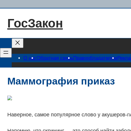
Перейти
к
ГосЗакон
содержимому
О нас
Обратная связь
Правообладателям
Рекл
Маммография приказ
Наверное, самое популярное слово у акушеров-г
Напомню, что скрининг — это способ найти заболе