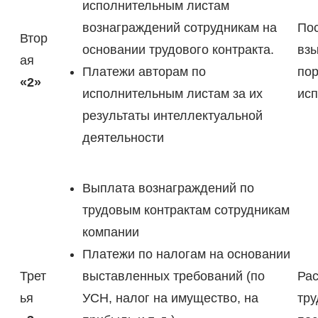
исполнительным листам
вознаграждений сотрудникам на
Пос
Втор
основании трудового контракта.
взы
ая
Платежи авторам по
пор
«2»
исполнительным листам за их
исп
результаты интеллектуальной
деятельности
Выплата вознаграждений по
трудовым контрактам сотрудникам
компании
Платежи по налогам на основании
Трет
выставленных требований (по
Рас
ья
УСН, налог на имущество, на
тру