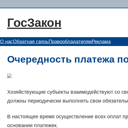
Перейти
к
ГосЗакон
содержимому
О нас
Обратная связь
Правообладателям
Реклама
Очередность платежа по
Хозяйствующие субъекты взаимодействуют со сво
должны периодически выполнять свои обязатель
В настоящее время осуществление всех оплат пр
основании платежек.