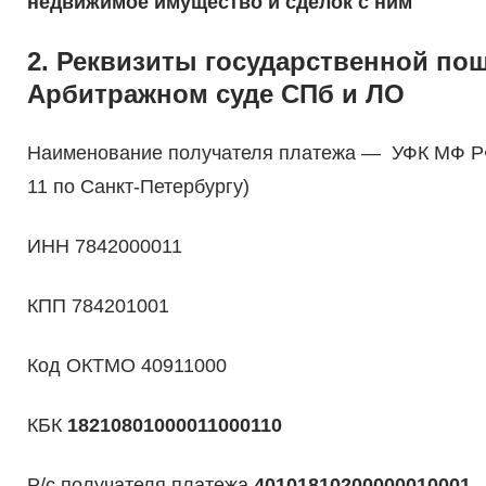
недвижимое имущество и сделок с ним
2. Реквизиты государственной по
Арбитражном суде СПб и ЛО
Наименование получателя платежа — УФК МФ Р
11 по Санкт-Петербургу)
ИНН 7842000011
КПП 784201001
Код ОКТМО 40911000
КБК
18210801000011000110
Р/с получателя платежа
40101810200000010001