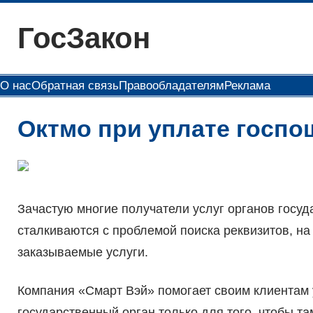
Перейти
ГосЗакон
к
содержимому
О нас
Обратная связь
Правообладателям
Реклама
Октмо при уплате госп
Зачастую многие получатели услуг органов госуд
сталкиваются с проблемой поиска реквизитов, на
заказываемые услуги.
Компания «Смарт Вэй» помогает своим клиентам у
государственный орган только для того, чтобы т