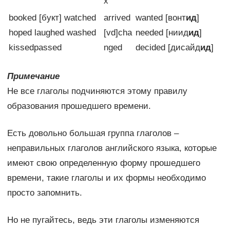
х
booked [букт] watched
arrived
wanted [вонт
ид
]
hoped laughed washed
[vd]cha
needed [ниид
ид
]
kissedpassed
nged
decided [дисайд
ид
]
Примечание
Не все глаголы подчиняются этому правилу
образования прошедшего времени.
Есть довольно большая группа глаголов –
неправильных глаголов английского языка, которые
имеют свою определенную форму прошедшего
времени, такие глаголы и их формы необходимо
просто запомнить.
Но не пугайтесь, ведь эти глаголы изменяются