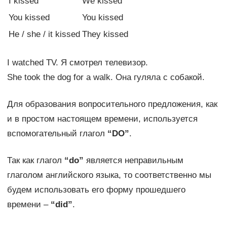
I kissed
We kissed
You kissed
You kissed
He / she / it kissed
They kissed
I watched TV. Я смотрел телевизор.
She took the dog for a walk. Она гуляла с собакой.
Для образования вопросительного предложения, как
и в простом настоящем времени, используется
вспомогательный глагол
“DO”
.
Так как глагол
“do”
является неправильным
глаголом английского языка, то соответственно мы
будем использовать его форму прошедшего
времени –
“did”
.