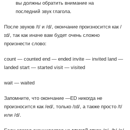
вы должны обратить внимание на
последний звук глагола.
После звуков /t/ и /d/, окончание произносится как /
ɪd/, так как иначе вам будет очень сложно
произнести слово:
count — counted end — ended invite — invited land —
landed start — started visit — visited
wait — waited
Запомните, что окончание —ED никогда не
произносится как /ed/, только /ɪd/, а также просто /t/
или /d/.