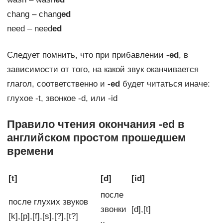
chang – chang
ed
need – need
ed
Следует помнить, что при прибавлении
-ed
, в
зависимости от того, на какой звук оканчивается
глагол, соответственно и
-ed
будет читаться иначе:
глухое -t, звонкое -d, или -id
Правило чтения окончания
-ed
в
английском простом прошедшем
времени
[t]
[d]
[id]
после
после глухих звуков
звонки
[d],[t]
[k],[p],[f],[s],[?],[t?]