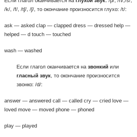
Если глагол оканчивается на
глухой звук:
/p/, /h/,/s/,
/k/, /f/, /tʃ/, /ʃ/, то окончание произносится глухо: /t/:
ask — asked clap — clapped dress — dressed help —
helped — d touch — touched
wash — washed
Если глагол оканчивается на
звонкий
или
гласный звук
, то окончание произносится
звонко: /d/:
answer — answered call — called cry — cried love —
loved move — moved phone — phoned
play — played