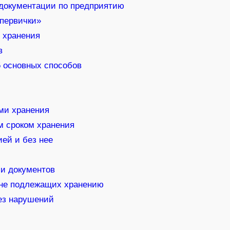
 документации по предприятию
«первички»
 хранения
в
5 основных способов
ми хранения
м сроком хранения
ей и без нее
ии документов
 не подлежащих хранению
ез нарушений