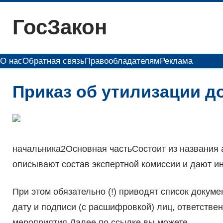
Перейти
ГосЗакон
к
содержимому
О нас
Обратная связь
Правообладателям
Реклама
Приказ об утилизации д
начальника2Основная частьСостоит из названия а
описывают состав экспертной комиссии и дают 
При этом обязательно (!) приводят список докум
дату и подписи (с расшифровкой) лиц, ответстве
мероприятия.Далее по ссылке вы можете .