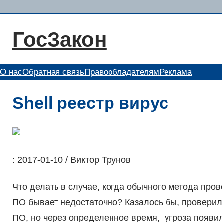
Перейти
к
ГосЗакон
содержимому
О нас
Обратная связь
Правообладателям
Реклама
Shell реестр вирус
: 2017-01-10 / Виктор Трунов
Что делать в случае, когда обычного метода пр
ПО бывает недостаточно? Казалось бы, проверили
ПО, но через определенное время, угроза появил