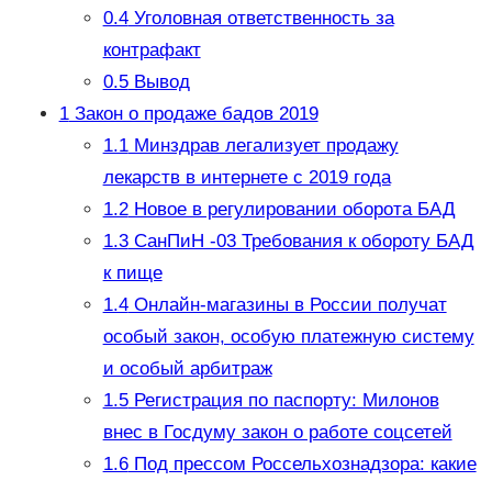
0.4
Уголовная ответственность за
контрафакт
0.5
Вывод
1
Закон о продаже бадов 2019
1.1
Минздрав легализует продажу
лекарств в интернете с 2019 года
1.2
Новое в регулировании оборота БАД
1.3
СанПиН -03 Требования к обороту БАД
к пище
1.4
Онлайн-магазины в России получат
особый закон, особую платежную систему
и особый арбитраж
1.5
Регистрация по паспорту: Милонов
внес в Госдуму закон о работе соцсетей
1.6
Под прессом Россельхознадзора: какие