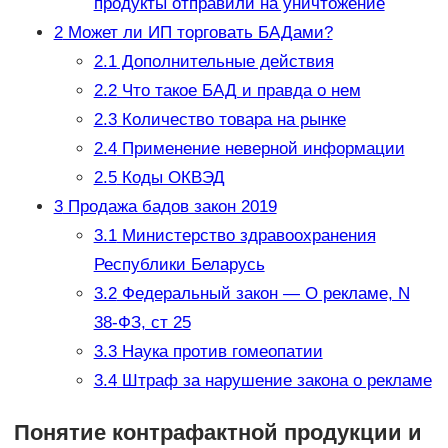
продукты отправили на уничтожение
2
Может ли ИП торговать БАДами?
2.1
Дополнительные действия
2.2
Что такое БАД и правда о нем
2.3
Количество товара на рынке
2.4
Применение неверной информации
2.5
Коды ОКВЭД
3
Продажа бадов закон 2019
3.1
Министерство здравоохранения
Республики Беларусь
3.2
Федеральный закон — О рекламе, N
38-ФЗ, ст 25
3.3
Наука против гомеопатии
3.4
Штраф за нарушение закона о рекламе
Понятие контрафактной продукции и