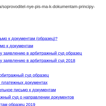
a/soprovoditel-nye-pis-ma-k-dokumentam-principy-
ьмо к документам (образец)?
мо к документам
у заявлению в арбитражный суд образец
у заявлению в арбитражный суд 2018
рбитражный суд образец
о платежных документах
ельное письмо к документам
жный суд о направлении документов
там образец 2019