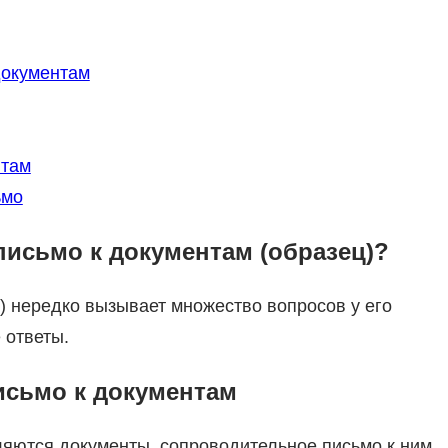
документам
нтам
ьмо
письмо к документам (образец)?
) нередко вызывает множество вопросов у его
 ответы.
исьмо к документам
вляются документы, сопроводительное письмо к ним