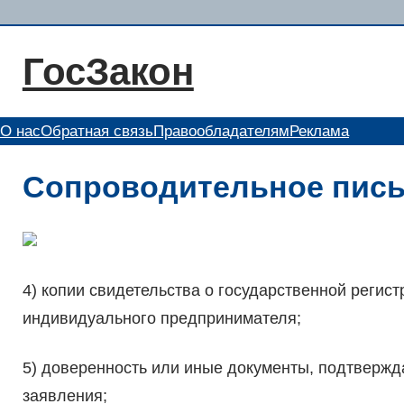
Перейти
к
ГосЗакон
содержимому
О нас
Обратная связь
Правообладателям
Реклама
Сопроводительное пись
4) копии свидетельства о государственной регис
индивидуального предпринимателя;
5) доверенность или иные документы, подтверж
заявления;