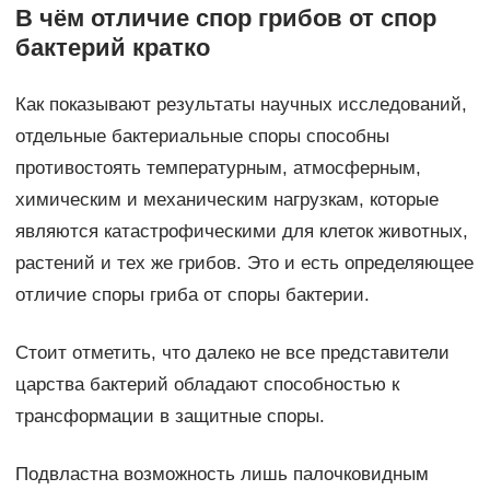
В чём отличие спор грибов от спор
бактерий кратко
Как показывают результаты научных исследований,
отдельные бактериальные споры способны
противостоять температурным, атмосферным,
химическим и механическим нагрузкам, которые
являются катастрофическими для клеток животных,
растений и тех же грибов. Это и есть определяющее
отличие споры гриба от споры бактерии.
Стоит отметить, что далеко не все представители
царства бактерий обладают способностью к
трансформации в защитные споры.
Подвластна возможность лишь палочковидным