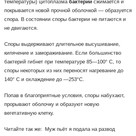
температуры) цитоплазма
бактерии
сжимается и
покрывается новой прочной оболочкой — образуется
спора. В состоянии споры бактерии не питаются и
не двигаются.
Споры выдерживают длительное высушивание,
кипячение и замораживание. Если большинство
бактерий гибнет при температуре 85—100° С, то
споры некоторых из них переносят нагревание до
140° С и охлаждение до —253°С.
Попав в благоприятные условия, споры набухают,
прорывают оболочку и образуют новую
вегетативную клетку.
Читайте так же: Муж пьёт я подала на развод