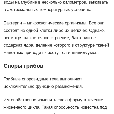
воды на глубине в несколько километров, выживать
в экстремальных температурных условиях.
Бактерии – микроскопические организмы. Все они
состоят из одной клетки либо их цепочек. Однако,
несмотря на клеточное строение, бактерии не
содержат ядра, деление которого в структуре тканей
животных приводит к росту тел индивидуумов.
Споры грибов
Грибные споровидные тела выполняют
исключительно функцию размножения.
Им свойственно изменять свою форму в течение
жизненного цикла. Такая способность известна под