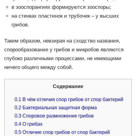
в зооспорангиях формируются зооспоры;
на стенках пластинок и трубочек – у высших
грибов.
Таким образом, невзирая на сходство названия,
спорообразование у грибов и микробов являются
глубоко различными процессами, не имеющими
ничего общего между собой.
Содержание
0.1
В чём отличия спор грибов от спор бактерий
0.2
Бактериальная защитная форма
0.3
Споровое размножение грибов
0.4
О грибах
0.5
Отличие спор грибов от спор бактерий