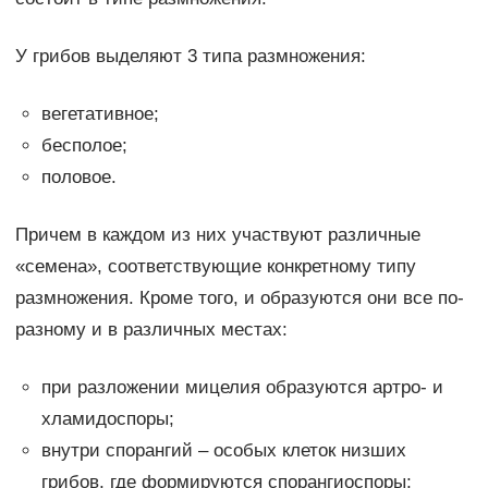
У грибов выделяют 3 типа размножения:
вегетативное;
бесполое;
половое.
Причем в каждом из них участвуют различные
«семена», соответствующие конкретному типу
размножения. Кроме того, и образуются они все по-
разному и в различных местах:
при разложении мицелия образуются артро- и
хламидоспоры;
внутри спорангий – особых клеток низших
грибов, где формируются спорангиоспоры;