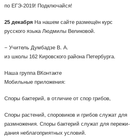
по ЕГЭ-2019! Подключайся!
25 декабря
На нашем сайте размещён курс
русского языка Людмилы Великовой.
− Учитель Думбадзе В. А.
из школы 162 Кировского района Петербурга.
Наша группа ВКонтакте
Мобильные приложения:
Споры бактерий, в от­ли­чие от спор грибов,
Споры рас­те­ний, спо­ро­ви­ков и гри­бов слу­жат для
раз­мно­же­ния. Споры бак­те­рий слу­жат для пе­ре­жи­
да­ния не­бла­го­при­ят­ных усло­вий.