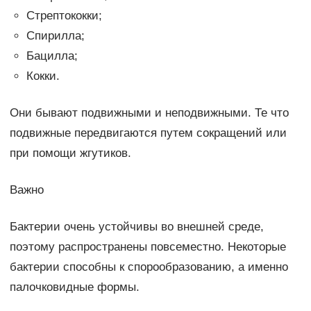
Стрептококки;
Спирилла;
Бацилла;
Кокки.
Они бывают подвижными и неподвижными. Те что
подвижные передвигаются путем сокращений или
при помощи жгутиков.
Важно
Бактерии очень устойчивы во внешней среде,
поэтому распространены повсеместно. Некоторые
бактерии способны к спорообразованию, а именно
палочковидные формы.