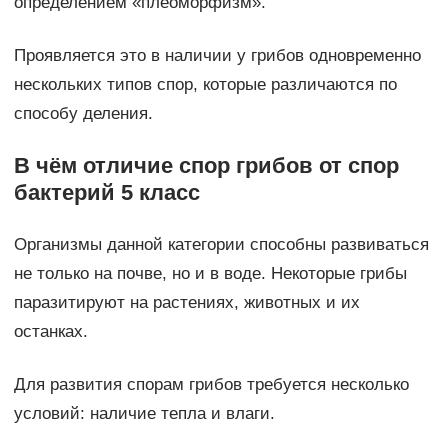
определением «плеоморфизм».
Проявляется это в наличии у грибов одновременно
нескольких типов спор, которые различаются по
способу деления.
В чём отличие спор грибов от спор
бактерий 5 класс
Организмы данной категории способны развиваться
не только на почве, но и в воде. Некоторые грибы
паразитируют на растениях, животных и их
останках.
Для развития спорам грибов требуется несколько
условий: наличие тепла и влаги.