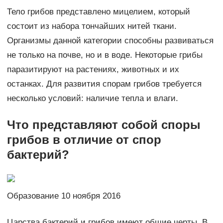
Тело грибов представлено мицелием, который
состоит из набора тончайших нитей ткани.
Организмы данной категории способны развиваться
не только на почве, но и в воде. Некоторые грибы
паразитируют на растениях, животных и их
останках. Для развития спорам грибов требуется
несколько условий: наличие тепла и влаги.
Что представляют собой споры
грибов в отличие от спор
бактерий?
Образование 10 ноября 2016
Царства бактерий и грибов имеют общие черты. В