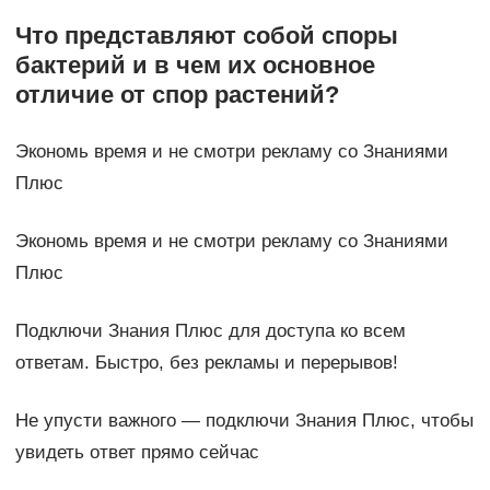
Что представляют собой споры
бактерий и в чем их основное
отличие от спор растений?
Экономь время и не смотри рекламу со Знаниями
Плюс
Экономь время и не смотри рекламу со Знаниями
Плюс
Подключи Знания Плюс для доступа ко всем
ответам. Быстро, без рекламы и перерывов!
Не упусти важного — подключи Знания Плюс, чтобы
увидеть ответ прямо сейчас