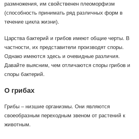
размножения, им свойственен плеоморфизм
(способность принимать ряд различных форм в
течение цикла жизни).
Царства бактерий и грибов имеют общие черты. В
частности, их представители производят споры.
Однако имеются здесь и очевидные различия.
Давайте выясним, чем отличаются споры грибов и
споры бактерий.
О грибах
Грибы – низшие организмы. Они являются
своеобразным переходным звеном от растений к
животным.