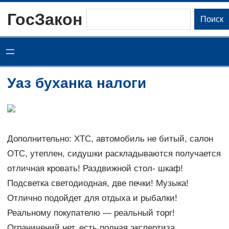
Перейти
ГосЗакон
Поиск
Поиск
к
содержимому
Уаз буханка налоги
Дополнительно: ХТС, автомобиль не битый, салон
ОТС, утеплен, сидушки раскладываются получается
отличная кровать! Раздвижной стол- шкаф!
Подсветка светодиодная, две печки! Музыка!
Отлично подойдет для отдыха и рыбалки!
Реальному покупателю — реальный торг!
Ограничений нет, есть полная экспертиза