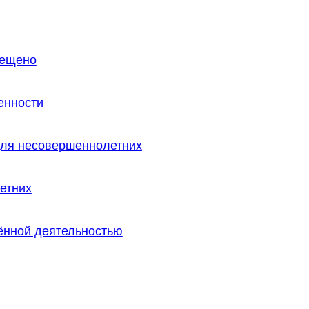
рещено
енности
для несовершеннолетних
етних
ённой деятельностью