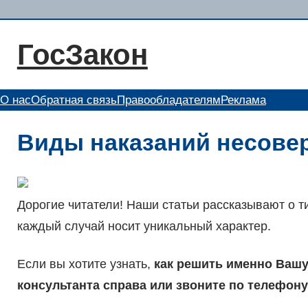
Перейти
к
ГосЗакон
содержимому
О нас
Обратная связь
Правообладателям
Реклама
Виды наказаний несове
Дорогие читатели! Наши статьи рассказывают о 
каждый случай носит уникальный характер.
Если вы хотите узнать,
как решить именно Вашу
консультанта справа или звоните по телефону +