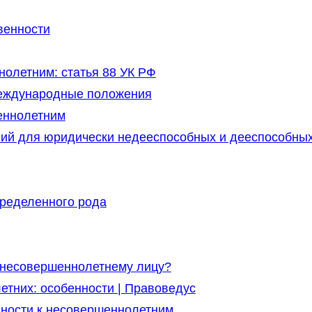
венности
олетним: статья 88 УК РФ
международные положения
еннолетним
ий для юридически недееспособных и дееспособны
пределенного рода
 несовершеннолетнему лицу?
етних: особенности | Правоведус
ности к несовершеннолетним