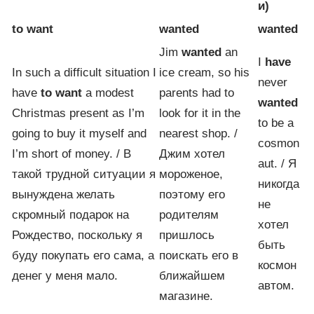
и)
t
o want
wanted
wanted
Jim
wanted
an
I
have
In such a difficult situation I
ice cream, so his
never
have
to want
a modest
parents had to
wanted
Christmas present as I’m
look for it in the
to be a
going to buy it myself and
nearest shop. /
cosmon
I’m short of money. / В
Джим хотел
aut. / Я
такой трудной ситуации я
мороженое,
никогда
вынуждена желать
поэтому его
не
скромный подарок на
родителям
хотел
Рождество, поскольку я
пришлось
быть
буду покупать его сама, а
поискать его в
космон
денег у меня мало.
ближайшем
автом.
магазине.