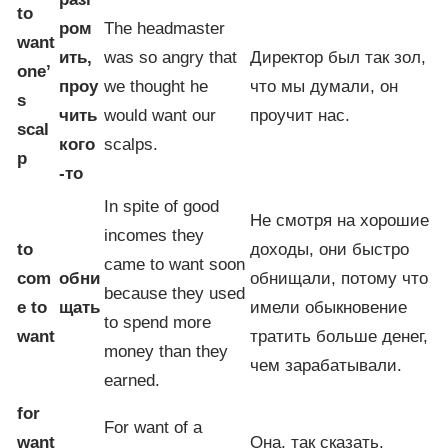
to
ром
The headmaster
want
ить,
was so angry that
Директор был так зол,
one’
проу
we thought he
что мы думали, он
s
чить
would want our
проучит нас.
scal
кого
scalps.
p
-то
In spite of good
Не смотря на хорошие
incomes they
to
доходы, они быстро
came to want soon
com
обни
обнищали, потому что
because they used
e to
щать
имели обыкновение
to spend more
want
тратить больше денег,
money than they
чем зарабатывали.
earned.
for
For want of a
want
Она, так сказать,