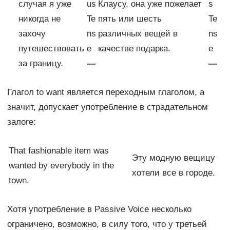
случая я уже
us
Клаусу, она уже пожелает
s
никогда не
Te
пять или шесть
Te
захочу
ns
различных вещей в
ns
путешествовать
e
качестве подарка.
e
за границу.
—
—
Глагол to want является переходным глаголом, а
значит, допускает употребление в страдательном
залоге:
That fashionable item was
Эту модную вещицу
wanted by everybody in the
хотели все в городе.
town.
Хотя употребление в Passive Voice несколько
ограничено, возможно, в силу того, что у третьей