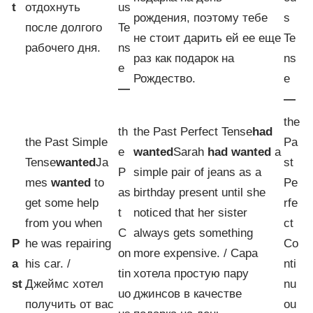
t
отдохнуть
us
рождения, поэтому тебе
s
после долгого
Te
не стоит дарить ей ее еще
Te
рабочего дня.
ns
раз как подарок на
ns
e
Рождество.
e
—
—
the
th
the Past Perfect Tense
had
the Past Simple
Pa
e
wanted
Sarah
had wanted
a
Tense
wanted
Ja
st
P
simple pair of jeans as a
mes
wanted
to
Pe
as
birthday present until she
get some help
rfe
t
noticed that her sister
from you when
ct
C
always gets something
P
he was repairing
Co
on
more expensive. / Сара
a
his car. /
nti
tin
хотела простую пару
st
Джеймс хотел
nu
uo
джинсов в качестве
получить от вас
ou