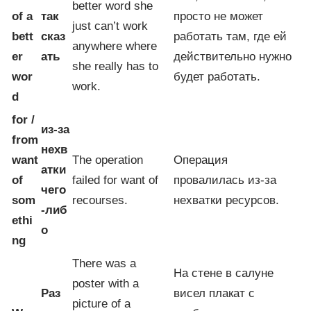
better word she
of a
так
просто не может
just can’t work
bett
сказ
работать там, где ей
anywhere where
er
ать
действительно нужно
she really has to
wor
будет работать.
work.
d
for /
из-за
from
нехв
want
The operation
Операция
атки
of
failed for want of
провалилась из-за
чего
som
recourses.
нехватки ресурсов.
-либ
ethi
о
ng
There was a
На стене в салуне
poster with a
Раз
висел плакат с
picture of a