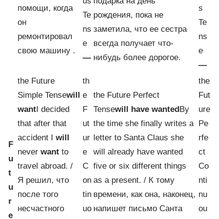
us
подарка на день
помощи, когда
s
Te
рождения, пока не
он
Te
ns
заметила, что ее сестра
ремонтировал
ns
e
всегда получает что-
свою машину .
e
—
нибудь более дорогое.
—
the Future
th
the
Simple Tense
will
e
the Future Perfect
Fut
want
I decided
F
Tense
will have wanted
By
ure
that after that
ut
the time she finally writes a
Pe
accident I
will
ur
letter to Santa Claus she
rfe
F
never
want
to
e
will already have wanted
ct
u
travel abroad. /
C
five or six different things
Co
t
Я решил, что
on
as a present. / К тому
nti
u
после того
tin
времени, как она, наконец,
nu
r
несчастного
uo
напишет письмо Санта
ou
e