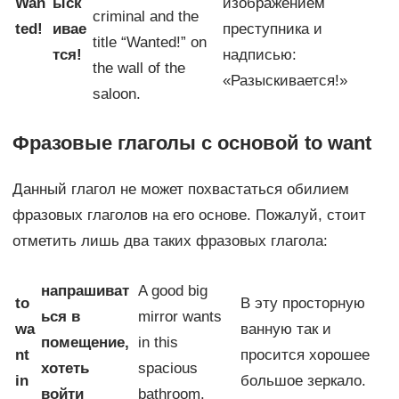
Wan
ыск
изображением
criminal and the
ted!
ивае
преступника и
title “Wanted!” on
тся!
надписью:
the wall of the
«Разыскивается!»
saloon.
Фразовые глаголы с основой to want
Данный глагол не может похвастаться обилием
фразовых глаголов на его основе. Пожалуй, стоит
отметить лишь два таких фразовых глагола:
напрашиват
A good big
to
В эту просторную
ься в
mirror wants
wa
ванную так и
помещение,
in this
nt
просится хорошее
хотеть
spacious
in
большое зеркало.
войти
bathroom.