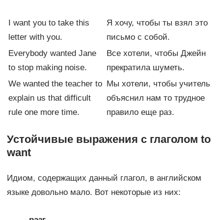
I want you to take this
Я хочу, чтобы ты взял это
letter with you.
письмо с собой.
Everybody wanted Jane
Все хотели, чтобы Джейн
to stop making noise.
прекратила шуметь.
We wanted the teacher to
Мы хотели, чтобы учитель
explain us that difficult
объяснил нам то трудное
rule one more time.
правило еще раз.
Устойчивые выражения с глаголом to
want
Идиом, содержащих данный глагол, в английском
языке довольно мало. Вот некоторые из них:
разг