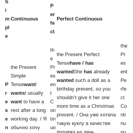
S
P
i
er
m
Continuous
Perfect Continuous
fe
pl
ct
e
the
th
the Present Perfect
Pr
e
Tense
have / has
es
the Present
Pr
wanted
She
has
already
ent
Simple
es
wanted
such a doll as a
Pe
P
Tense
want/
en
birthday present, so you
rfe
r
wants
I usually
t
shouldn’t give it her one
ct
e
want
to have a
C
more time as a Christmas
Co
s
rest after a long
on
present. / Она уже хотела
nti
e
working day. / Я
tin
такую куклу в качестве
nu
n
обычно хочу
uo
подарка на день
ou