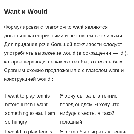
Want и Would
Формулировки с глаголом to want являются
довольно категоричными и не совсем вежливыми.
Для придания речи большей вежливости следует
употреблять выражение would (в сокращении — ‘d ),
которое переводится как «хотел бы, хотелось бы».
Сравним схожие предложения с с глаголом want и
конструкцией would :
I want to play tennis
Я хочу сыграть в теннис
before lunch.I want
перед обедом.Я хочу что-
something to eat, I am
нибудь съесть, я такой
so hungry!
голодный!
I would to play tennis
Я хотел бы сыграть в теннис