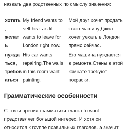
назвать два родственных по смыслу значения:
хотеть
My friend wants to
Мой друг хочет продать
,
sell his car.Jill
свою машину.Джил
желат
wants to leave for
хочет уехать в Лондон
ь
London right now.
прямо сейчас.
нужда
His car wants
Его машина нуждается
ться,
repairing.The walls
в ремонте.Стены в этой
требов
in this room want
комнате требуют
аться
painting.
покраски.
Грамматические особенности
С точки зрения грамматики глагол to want
представляет большой интерес. И хотя он
относится к группе правильных глаголов, а значит