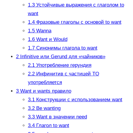
1.3
Устойчивые выражения с глаголом to
want
1.4
Фразовые глаголы с основой to want
1.5
Wanna
1.6
Want и Would
1.7
Синонимы глагола to want
2
Infinitive или Gerund для «чайников»
2.1
Употребление герундия
2.2
Инфинитив с частицей TO
употребляется
3
Want и wants правило
3.1
Конструкции с использованием want
3.2
Be wanting
3.3
Want в значении need
3.4
Глагол to want