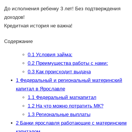
До исполнения ребенку 3 лет! Без подтверждения
доходов!
Кредитная история не важна!
Содержание
0.1
Условия займа:
0.2
Преимущества работы с нами:
0.3
Как происходит выдача
1
Федеральный и региональный материнский
капитал в Ярославле
1.1
Федеральный маткапитал
1.2
На что можно потратить МК?
1.3
Региональные выплаты
2
Банки ярославля работающие с материнским
капиталом